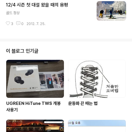
12/4 시즌 첫 대설 왔을 때의 용평
글 내용
골드 정상
3
0
2012. 7. 25.
이 블로그 인기글
UGREEN HiTune TWS 개봉
운동화 끈 매는 법
사용기