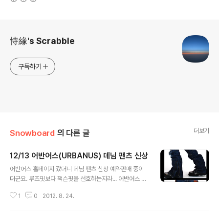
로그 정보
恃緣's Scrabble
구독하기
더보기
Snowboard
의 다른 글
12/13 어반어스(URBANUS) 데님 팬츠 신상
글 내용
어반어스 홈페이지 갔더니 데님 팬츠 신상 예약판매 중이
더군요. 루즈핏보다 잭슨핏을 선호하는지라... 어반어스 제
품을 주시하고 있었는데, 올해 나온 신상들 중에서 정말 괜
1
0
2012. 8. 24.
찮은 제품 많은 것 같습니다 ^^ 개인적으로 맘에 드는건 EV
AN111하고 PUMP116 입니다. 특히 노란색? ㅋㅋ