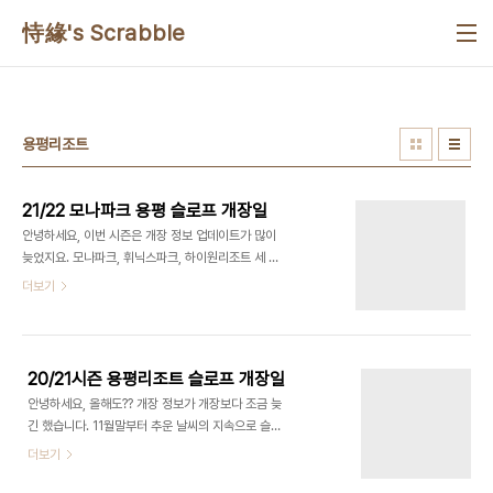
본문 바로가기
恃緣's Scrabble
용평리조트
21/22 모나파크 용평 슬로프 개장일
안녕하세요, 이번 시즌은 개장 정보 업데이트가 많이
늦었지요. 모나파크, 휘닉스파크, 하이원리조트 세 군
데를 묶어서 X3 시즌권을 판매하고서 상당히 뒤쳐지
더보기
는 슬로프 개장을 보이고 있는 모나파크(용평리조트
에서 이름 바꾸려고 노력중인 듯?) 입니다. 11월말 첫
슬로프 개장은 이해할 수 있다지만, 이 글을 올리는
게 1월 초임에도 불구하고 브릿지 역할을 하는 골드
20/21시즌 용평리조트 슬로프 개장일
파라다이스 및 블루 슬로프의 오픈이 여전히 미뤄지
안녕하세요, 올해도?? 개장 정보가 개장보다 조금 늦
고 있습니다. 이유는? 모르겠습니다. 골드슬로프는
긴 했습니다. 11월말부터 추운 날씨의 지속으로 슬로
원래 12월 21일 개장한다고 했음에도 불구하고 2주
프 개장이 장당히 빠르게 진척이 이뤄지고 있습니다.
더보기
가 지난, 지금까지도 오픈하지 않았기에 지금도 골드
10년만에 메가그린을 골드보다 빠르게 오픈했었고,
베이스에서 빠져나오려면 브릿지 리프트를 타야하
골드는 아직 확정이 아니지만 레인보우 파라다이스