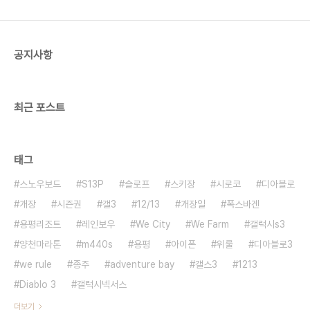
공지사항
최근 포스트
태그
스노우보드
S13P
슬로프
스키장
시로코
디아블로
개장
시즌권
갤3
12/13
개장일
폭스바겐
용평리조트
레인보우
We City
We Farm
갤럭시s3
양천마라톤
m440s
용평
아이폰
위룰
디아블로3
we rule
종주
adventure bay
갤스3
1213
Diablo 3
갤럭시넥서스
더보기