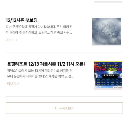
파일로 직접 올립니다. 필요한 노선만 받아서 넣고 다
니세요 ^^ Updated on 5th, Dec 12"
12/13시즌 첫보딩
지난 주 토요일에 용평에 다녀왔습니다. 우선 라커 위
치 배정이 주 목적이었고, 보딩은... 하면 좋고 사람
많으면 말고 였는데, 의외로 사람이 별로 없었네요.
더보기
라커는 기존에 그린피아 썼지만 드레곤플라자로 새
로 분양 받아서 입주했는데요, 가서 확인해보니 A타
입 4인 라커 중에 이번에 분양이 나온 것은 달랑 8개
밖에 없다고 하네요. 나머지는 기존에 쓰던 분들이 모
용평리조트 12/13 겨울시즌 11/2 11시 오픈!
두 연장 계약... 저도 보드를 그만둘 때까지 계속 가지
휘닉스파크에서 오늘 13시에 개장한다고 공지를 띄
고 있어야겠습니다... 일단 시즌 오픈 인증샷 한 컷!
우니 용평에서 새치기를 했네요. 제작년 휘팍 및 성우
핑크 슬로프 상단입니다. 멀리 보이는 단풍이 이쁘네
가 10/28일에 오픈한 이후로 꽤 빠른 개장이며, 용
더보기
요 ^^ 곧 하얀 눈으로 뒤덮이겠죠? 이건 라커룸에서
평으로서는 기존보다 2주 정도 앞당긴 개장입니다.
한방! 뒤에 보이는 2160, 2159가 저와 동호회 분들
오늘 저녁엔 장비 챙기고... 내일 오전엔 출발해야겠
이 잡은 라커 입니다. 몇 개 안되는 라커라 떨어지면
습니다 ^^ http://phader.tistory.com/126 // 이
어쩌나 했는데 다행히 붙..
전 시즌의 슬로프 오픈 시기 입니다.
목록 더보기