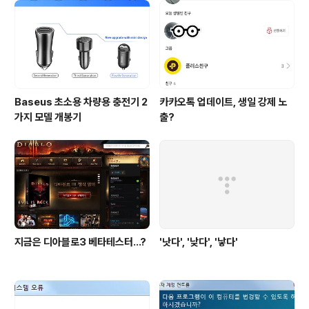
Baseus 초소용 차량용 충전기 2
카카오톡 업데이트, 생일 강제 노
가지 모델 개봉기
출?
지금은 디아블로3 베타테스터...?
'낫다', '낮다', '낳다'