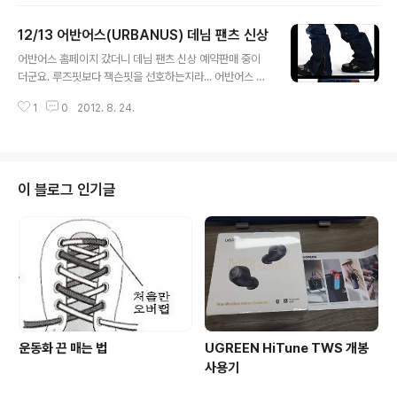
상, 기본 패키지만) 4인 패키지 - 96만 초심스페셜 - 20만(대,소인 구분 없음) ;
초보 슬로프(메가그린, 뉴옐로우, 옐로우, 핑크 슬로프 한정) 초심스페셜은 추가
12/13 어반어스(URBANUS) 데님 팬츠 신상
금 내고 기본패키지로 업그레이드할 수 있는 걸로 알고 있구요, 지난 시즌에 시
글 내용
즌권 구매했던 분들은 2년차 2만원, 3년차 3만원 할인 혜택이 있습니다. 30일
어반어스 홈페이지 갔더니 데님 팬츠 신상 예약판매 중이
이후 용평리조트 홈페이지(http://www...
더군요. 루즈핏보다 잭슨핏을 선호하는지라... 어반어스 제
품을 주시하고 있었는데, 올해 나온 신상들 중에서 정말 괜
1
0
2012. 8. 24.
찮은 제품 많은 것 같습니다 ^^ 개인적으로 맘에 드는건 EV
AN111하고 PUMP116 입니다. 특히 노란색? ㅋㅋ
이 블로그 인기글
운동화 끈 매는 법
UGREEN HiTune TWS 개봉
사용기