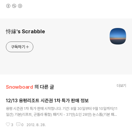
(새창열림)
로그 정보
恃緣's Scrabble
구독하기
더보기
Snowboard
의 다른 글
12/13 용평리조트 시즌권 1차 특가 판매 정보
글 내용
용평 시즌권 1차 특가 판매 시작합니다. 기간: 8월 30일부터 9월 10일까지(11
일간) 기본(리프트, 곤돌라 통합) 패키지 - 37만(소인 28만) 논스톱(기본 패키
지 + 시즌 셔틀버스) 패키지 - 45만(소인 43만) ; 소인은 좀 심하네요 ㅡㅡㅋ
3
0
2012. 8. 28.
패밀리(소인 1인 이상, 기본 패키지만) 3인 패키지 - 84만 패밀리(소인 2인 이