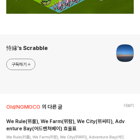
로그 정보
恃緣's Scrabble
구독하기
더보기
Old/NGMOCO
의 다른 글
We Rule(위룰), We Farm(위팜), We City(위씨티), Adv
enture Bay(어드벤쳐베이) 효율표
글 내용
We Rule(위룰), We Farm(위팜), We City(위씨티), Adventure Bay(어드