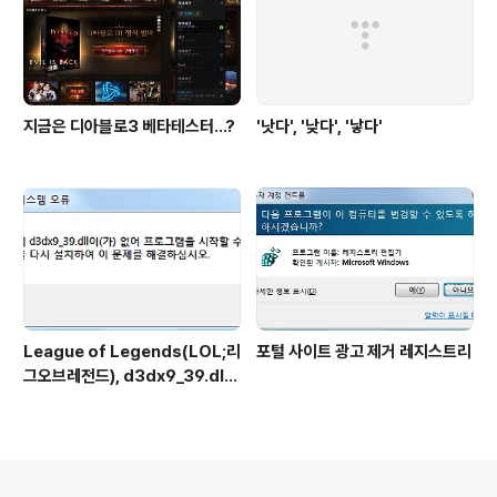
지금은 디아블로3 베타테스터...?
'낫다', '낮다', '낳다'
League of Legends(LOL;리
포털 사이트 광고 제거 레지스트리
그오브레전드), d3dx9_39.dll
파일 에러
의안내