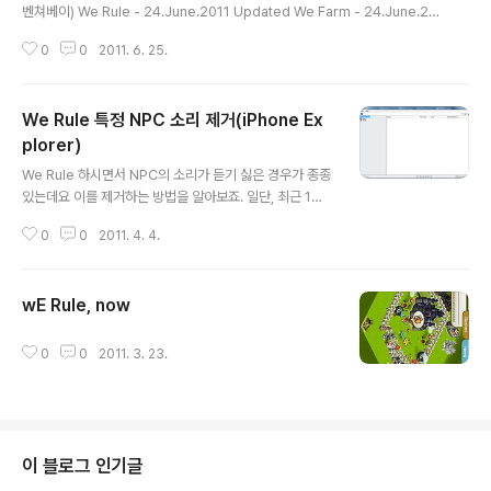
벤쳐베이) We Rule - 24.June.2011 Updated We Farm - 24.June.20
11 Updated We City - 11.June.2011 Updated Adventure Bay - 15.
0
0
2011. 6. 25.
Apr.2011 Updated (접었습니다... 업데이트 있으면 추가하겠습니다.) Upda
ted on 25th. June, 2011 We Rule - 마야 문명의 천문학 컨셉인 듯 합니다.
Sun and Moon Stone - 24h, 고효율 셀프건물이나, 금일 자로 갯수 제한이
We Rule 특정 NPC 소리 제거(iPhone Ex
생겼습니다.(50) Sun Temple(34) - 24h, Exp 효율은 50대와 비슷 Jagua
r Temple(56) ..
plorer)
글 내용
We Rule 하시면서 NPC의 소리가 듣기 싫은 경우가 종종
있는데요 이를 제거하는 방법을 알아보죠. 일단, 최근 1주
년 이벤트로 많이들 건설하신 용상의 엄살쟁이 용을 예로
0
0
2011. 4. 4.
들어보죠. 우선, iPhone Explorer 라는 프로그램이 필요
합니다. (http://www.macroplant.com/iphoneexplo
rer/) 이 프로그램은, 아이폰에서 다운로드 받은 사용자 영
wE Rule, now
역을 수정할 수 있는 툴인데요 시스템 영역 및 프로그램의
글 내용
원본은 수정할 수 없지만, 다운로드 받은 데이터 및 세이브
데이터 등의 편집 및 삭제가 가능합니다. 최근에 각종 게임
0
0
2011. 3. 23.
에 대한 한글화 모임도 많은데요, (게임발전국, 유케무리 온
천향, Crystal Defense, Fieldrunners 등등) 많은 게임
들이 이런 방식으로 한글..
이 블로그 인기글