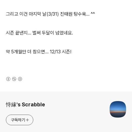
그리고 이건 마지막 날(3/31) 진태원 탕수육... ^^
시즌 끝낸지... 벌써 두달이 넘었네요.
약 5개월만 더 참으면... 12/13 시즌!
(새창열림)
로그 정보
恃緣's Scrabble
구독하기