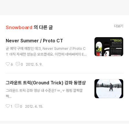
더보기
Snowboard
의 다른 글
Never Summer / Proto CT
글 내용
곧 예약 구매 예정인 데크, Never Summer // Proto C
T 아직 자세한 성능은 모르겠네요. 이전에 네버써머의 Ev
o가 대세를 이뤘는데, 이보다 조금 라이딩 용으로 강화시
6
0
2012. 5. 9.
킨 모델이 작년에 나온 Proto CT 입니다. Never Summ
er라는 브랜드... 유명하진 않지만, 매니아들 사이에선 상
당히 잘 알려진 브랜드죠. 첫째, 이들은 미리 시즌 전 제작
그라운트 트릭(Ground Trick) 강좌 동영상
한 수량 이외엔 시즌 내 추가 제작을 하지 않고 둘째, 모든
글 내용
데크는 수작업으로 생산하며 셋째, 타사와는 다르게 상당
그라운드 트릭 강좌 영상 내 수준은? ㅠ_ㅜ 펌핑 깔짝깔
히 긴 워런티(3년), 자신들이 만든 제품에 대해선 그만큼
짝...
자부한다는 것이죠. 이들은 크게 홍보에 치중하지 않습니
다. 대량 생산을 목표로 하지도 않으며, 큰 돈을 벌어야 한
1
0
2012. 4. 15.
다는 압박도 없습니다. 자신들이 제품 생산하는데 큰 문제
가 ..