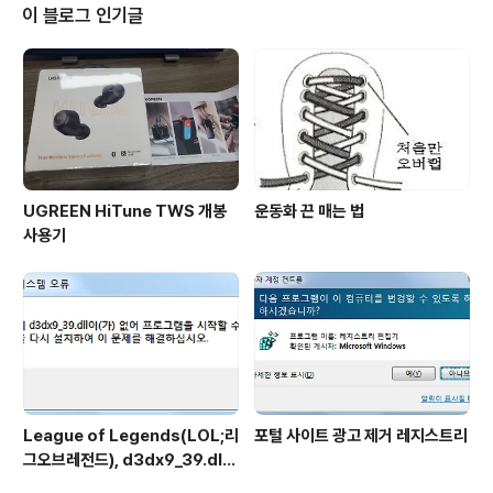
이 블로그 인기글
UGREEN HiTune TWS 개봉
운동화 끈 매는 법
사용기
League of Legends(LOL;리
포털 사이트 광고 제거 레지스트리
그오브레전드), d3dx9_39.dll
파일 에러